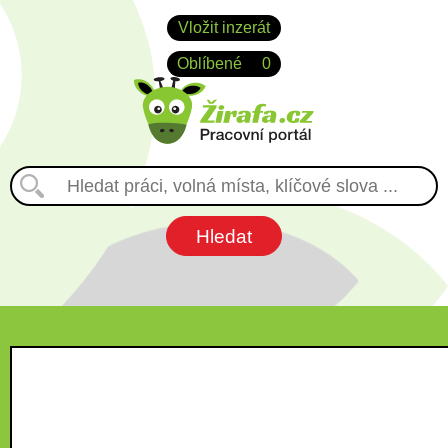
Vložit inzerát
Oblíbené
0