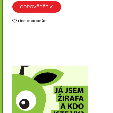
ODPOVĚDĚT ✔
Přidat do oblíbených