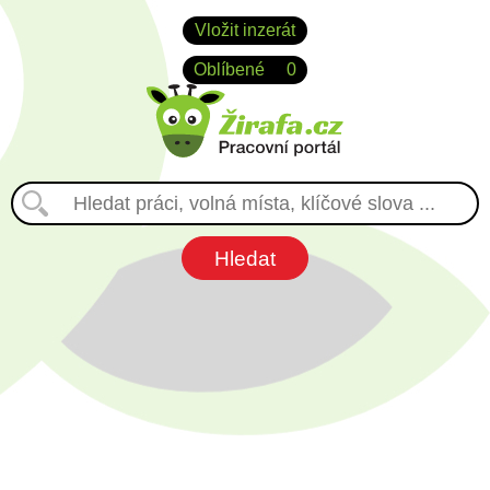
Vložit inzerát
Oblíbené
0