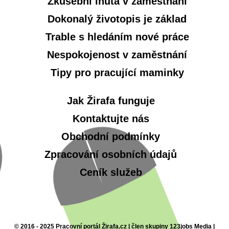
Zkušební lhůta v zaměstnání
Dokonalý životopis je základ
Trable s hledáním nové práce
Nespokojenost v zaměstnání
Tipy pro pracující maminky
Jak Žirafa funguje
Kontaktujte nás
Obchodní podmínky
Zpracování osobních údajů
Ceník služeb
© 2016 - 2025 Pracovní portál Žirafa.cz | člen skupiny 123jobs Media |