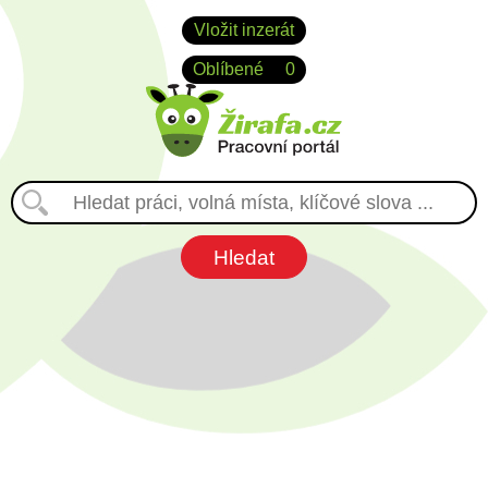
Vložit inzerát
Oblíbené
0