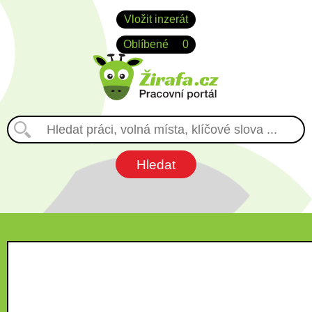
Vložit inzerát
Oblíbené
0