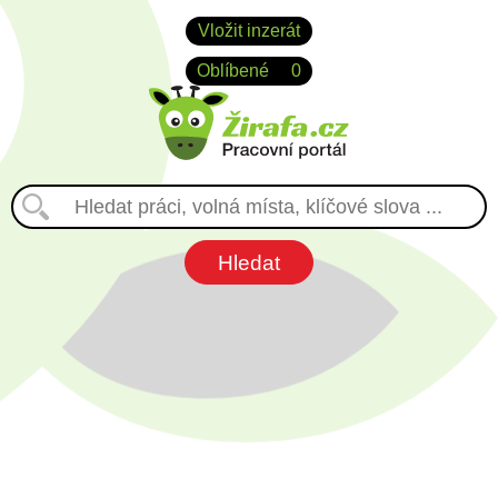
Vložit inzerát
Oblíbené
0