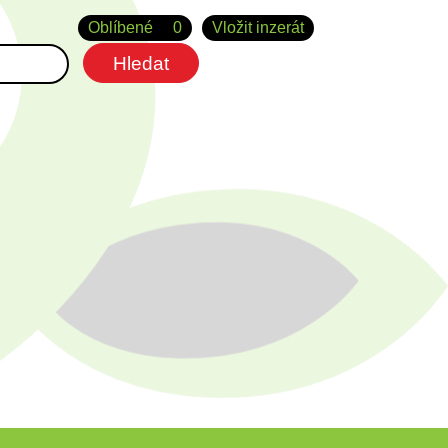
Oblíbené
0
Vložit inzerát