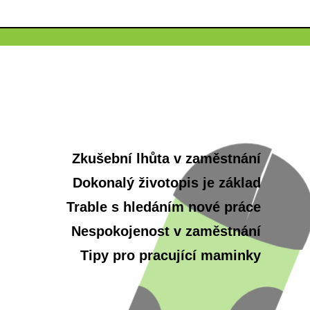
Zkušební lhůta v zaměstnání
Dokonalý životopis je základ
Trable s hledáním nové práce
Nespokojenost v zaměstnání
Tipy pro pracující maminky