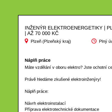
INŽENÝR ELEKTROENERGETIKY | P
| AŽ 70 000 KČ
Plzeň (Plzeňský kraj)
Plný ú
Náplň práce
Máte vzdělání v oboru elektro? Jste ochotní c
Právě hledáme zkušené elektroinženýry!
Náplň práce:
Návrh elektroinstalací
Příprava elektrotechnické dokumentace