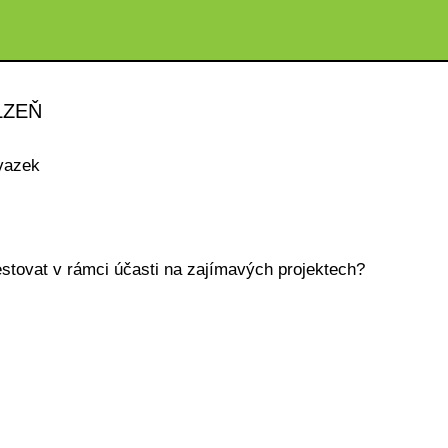
LZEŇ
vazek
estovat v rámci účasti na zajímavých projektech?