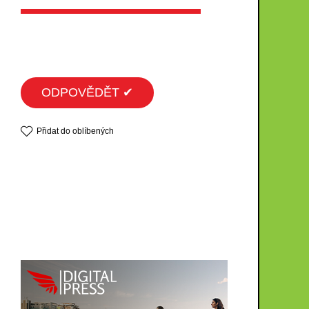
ODPOVĚDĚT ✔
Přidat do oblíbených