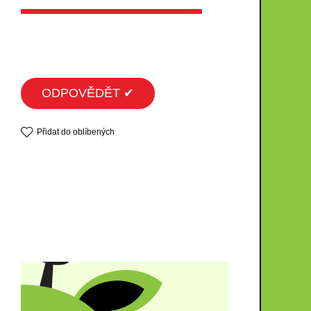
ODPOVĚDĚT ✔
Přidat do oblíbených