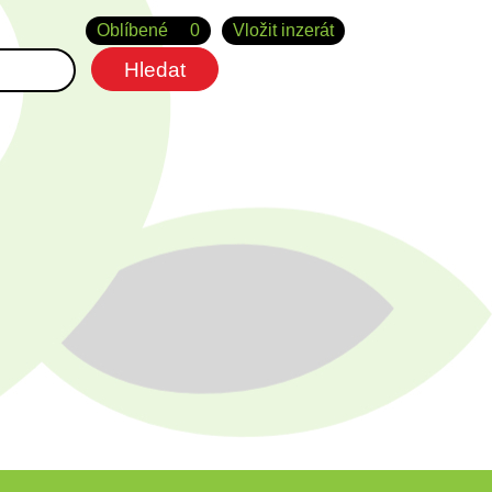
Oblíbené
0
Vložit inzerát