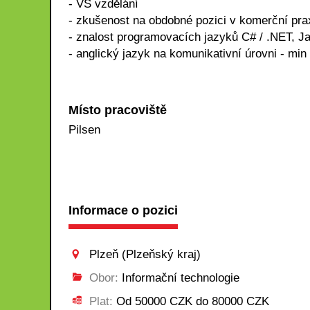
- VŠ vzdělání
- zkušenost na obdobné pozici v komerční prax
- znalost programovacích jazyků C# / .NET, J
- anglický jazyk na komunikativní úrovni - min
Místo pracoviště
Pilsen
Informace o pozici
Plzeň (Plzeňský kraj)
Obor:
Informační technologie
Plat:
Od 50000 CZK do 80000 CZK