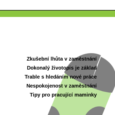
Zkušební lhůta v zaměstnání
Dokonalý životopis je základ
Trable s hledáním nové práce
Nespokojenost v zaměstnání
Tipy pro pracující maminky