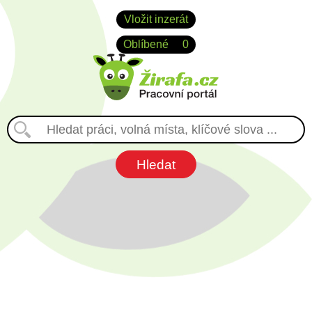
Vložit inzerát
Oblíbené
0