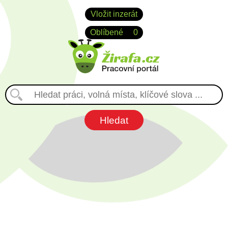
Vložit inzerát
Oblíbené
0