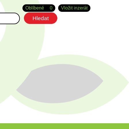
Oblíbené
0
Vložit inzerát