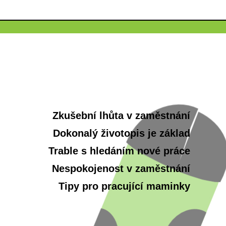
Zkušební lhůta v zaměstnání
Dokonalý životopis je základ
Trable s hledáním nové práce
Nespokojenost v zaměstnání
Tipy pro pracující maminky