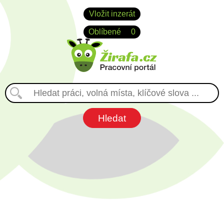
Vložit inzerát
Oblíbené
0