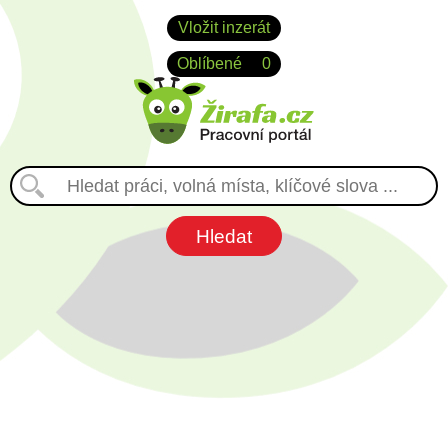
Vložit inzerát
Oblíbené
0