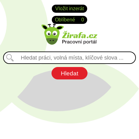
Vložit inzerát
Oblíbené
0