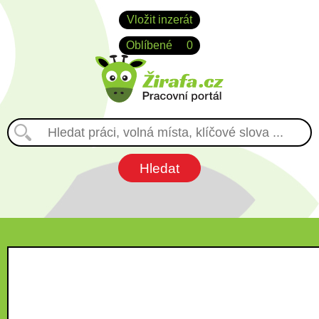
Vložit inzerát
Oblíbené
0