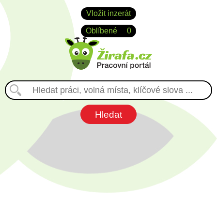
Vložit inzerát
Oblíbené
0