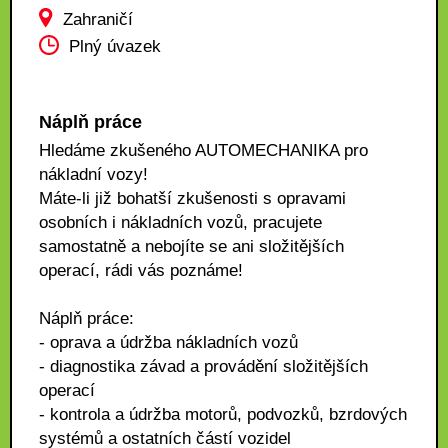
Zahraničí
Plný úvazek
Náplň práce
Hledáme zkušeného AUTOMECHANIKA pro
nákladní vozy!
Máte-li již bohatší zkušenosti s opravami
osobních i nákladních vozů, pracujete
samostatně a nebojíte se ani složitějších
operací, rádi vás poznáme!
Náplň práce:
- oprava a údržba nákladních vozů
- diagnostika závad a provádění složitějších
operací
- kontrola a údržba motorů, podvozků, bzrdových
systémů a ostatních částí vozidel