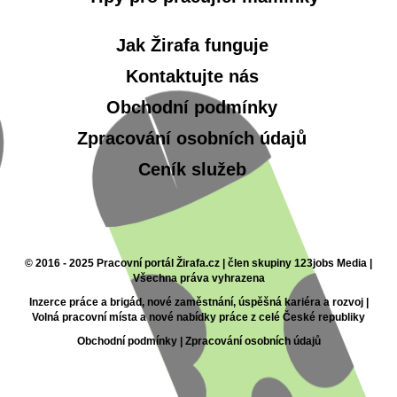
Jak Žirafa funguje
Kontaktujte nás
Obchodní podmínky
Zpracování osobních údajů
Ceník služeb
© 2016 - 2025 Pracovní portál Žirafa.cz | člen skupiny 123jobs Media |
Všechna práva vyhrazena
Inzerce práce a brigád, nové zaměstnání, úspěšná kariéra a rozvoj |
Volná pracovní místa a nové nabídky práce z celé České republiky
Obchodní podmínky
|
Zpracování osobních údajů