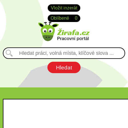
Vložit inzerát
Oblíbené
0