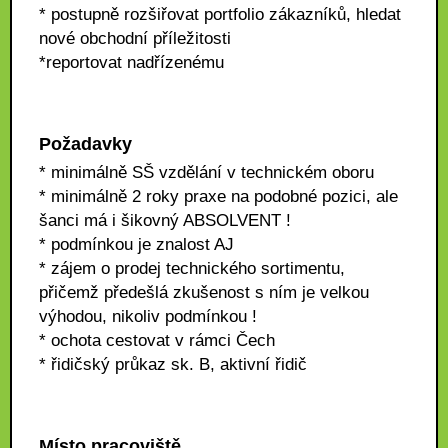
* postupně rozšiřovat portfolio zákazníků, hledat
nové obchodní příležitosti
*reportovat nadřízenému
Požadavky
* minimálně SŠ vzdělání v technickém oboru
* minimálně 2 roky praxe na podobné pozici, ale
šanci má i šikovný ABSOLVENT !
* podmínkou je znalost AJ
* zájem o prodej technického sortimentu,
přičemž předešlá zkušenost s ním je velkou
výhodou, nikoliv podmínkou !
* ochota cestovat v rámci Čech
* řidičský průkaz sk. B, aktivní řidič
Místo pracoviště