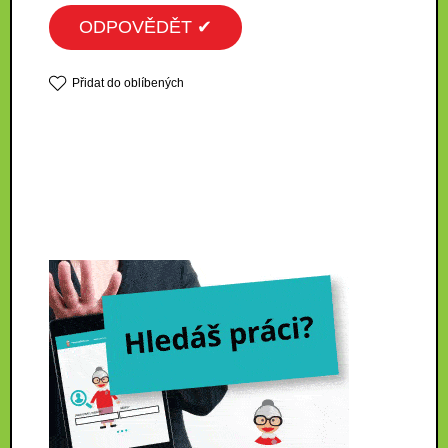
ODPOVĚDĚT ✔
Přidat do oblíbených