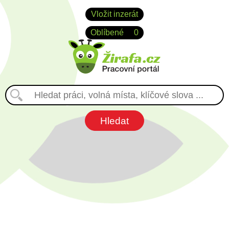
Vložit inzerát
Oblíbené
0