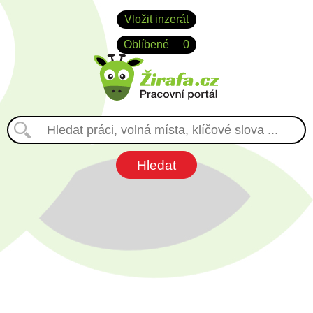
Vložit inzerát
Oblíbené
0