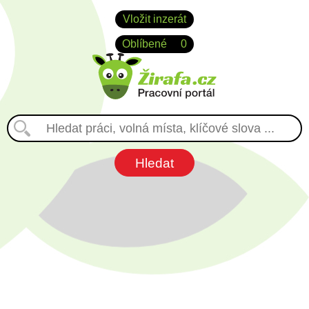
Vložit inzerát
Oblíbené
0