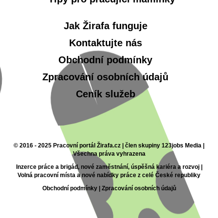
Jak Žirafa funguje
Kontaktujte nás
Obchodní podmínky
Zpracování osobních údajů
Ceník služeb
© 2016 - 2025 Pracovní portál Žirafa.cz | člen skupiny 123jobs Media |
Všechna práva vyhrazena
Inzerce práce a brigád, nové zaměstnání, úspěšná kariéra a rozvoj |
Volná pracovní místa a nové nabídky práce z celé České republiky
Obchodní podmínky
|
Zpracování osobních údajů