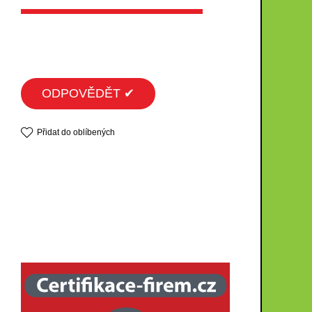
ODPOVĚDĚT ✔
Přidat do oblíbených