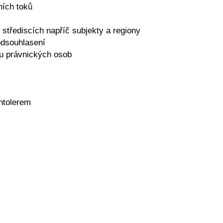
ních toků
 střediscích napříč subjekty a regiony
odsouhlasení
mu právnických osob
ntolerem