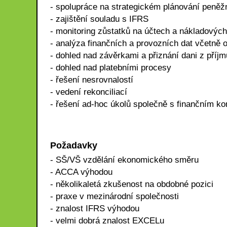
- spolupráce na strategickém plánování peněž
- zajištění souladu s IFRS
- monitoring zůstatků na účtech a nákladových
- analýza finančních a provozních dat včetně 
- dohled nad závěrkami a přiznání dani z příj
- dohled nad platebními procesy
- řešení nesrovnalostí
- vedení rekonciliací
- řešení ad-hoc úkolů společně s finančním ko
Požadavky
- SŠ/VŠ vzdělání ekonomického směru
- ACCA výhodou
- několikaletá zkušenost na obdobné pozici
- praxe v mezinárodní společnosti
- znalost IFRS výhodou
- velmi dobrá znalost EXCELu