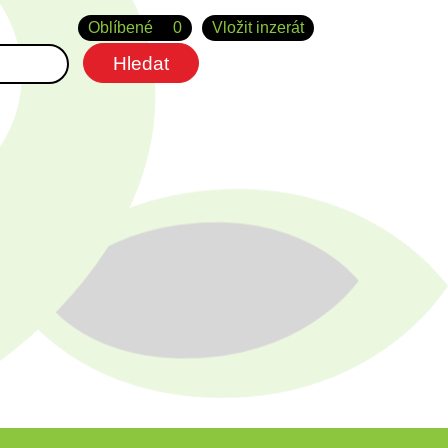
Oblíbené
0
Vložit inzerát