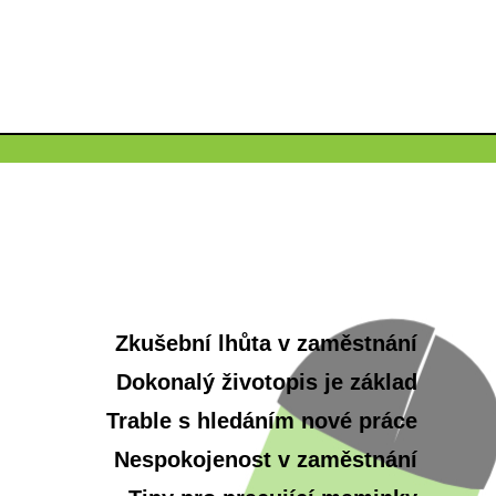
Zkušební lhůta v zaměstnání
Dokonalý životopis je základ
Trable s hledáním nové práce
Nespokojenost v zaměstnání