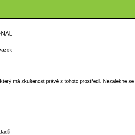
ONAL
vazek
který má zkušenost právě z tohoto prostředí. Nezalekne se
kladů