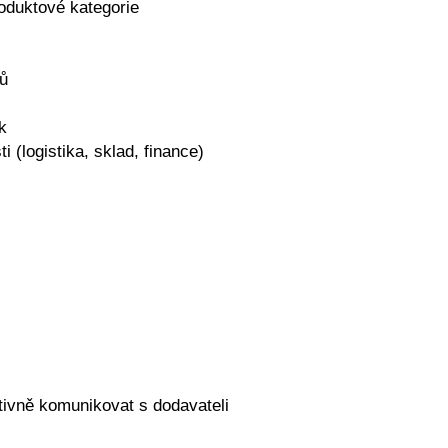
oduktové kategorie
nů
k
 (logistika, sklad, finance)
tivně komunikovat s dodavateli