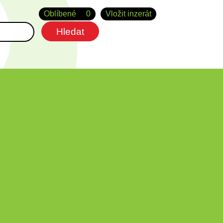
Oblíbené
0
Vložit inzerát