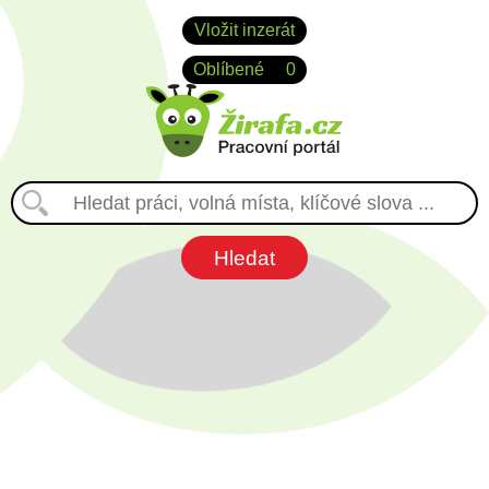
Vložit inzerát
Oblíbené
0