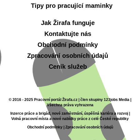
Tipy pro pracující maminky
Jak Žirafa funguje
Kontaktujte nás
Obchodní podmínky
Zpracování osobních údajů
Ceník služeb
© 2016 - 2025 Pracovní portál Žirafa.cz | člen skupiny 123jobs Media |
Všechna práva vyhrazena
Inzerce práce a brigád, nové zaměstnání, úspěšná kariéra a rozvoj |
Volná pracovní místa a nové nabídky práce z celé České republiky
Obchodní podmínky
|
Zpracování osobních údajů