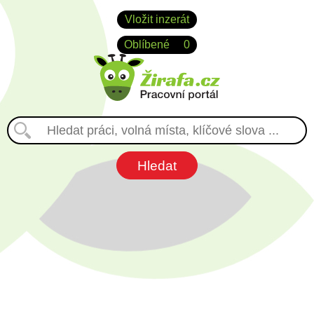
Vložit inzerát
Oblíbené
0