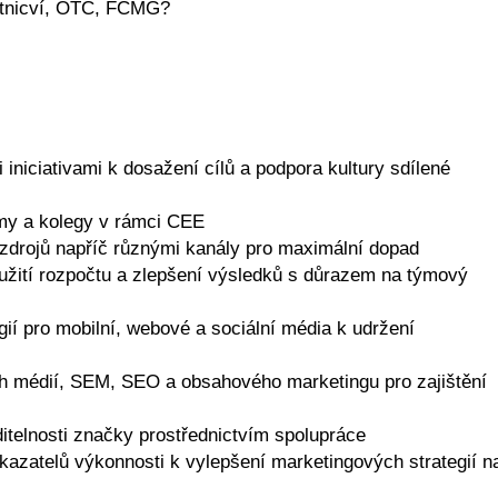
otnicví, OTC, FCMG?
 iniciativami k dosažení cílů a podpora kultury sdílené
my a kolegy v rámci CEE
zdrojů napříč různými kanály pro maximální dopad
yužití rozpočtu a zlepšení výsledků s důrazem na týmový
tegií pro mobilní, webové a sociální média k udržení
ch médií, SEM, SEO a obsahového marketingu pro zajištění
ditelnosti značky prostřednictvím spolupráce
ukazatelů výkonnosti k vylepšení marketingových strategií n