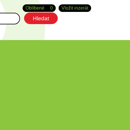
Oblíbené
0
Vložit inzerát