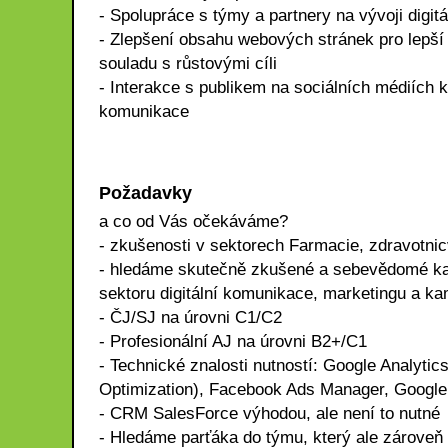
- Spolupráce s týmy a partnery na vývoji digi
- Zlepšení obsahu webových stránek pro lepší 
souladu s růstovými cíli
- Interakce s publikem na sociálních médiích k
komunikace
Požadavky
a co od Vás očekáváme?
- zkušenosti v sektorech Farmacie, zdravotni
- hledáme skutečně zkušené a sebevědomé kan
sektoru digitální komunikace, marketingu a ka
- ČJ/SJ na úrovni C1/C2
- Profesionální AJ na úrovni B2+/C1
- Technické znalosti nutností: Google Analyt
Optimization), Facebook Ads Manager, Googl
- CRM SalesForce výhodou, ale není to nutné
- Hledáme parťáka do týmu, který ale zárove