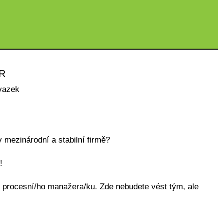
R
vazek
v mezinárodní a stabilní firmě?
!
 procesní/ho manažera/ku. Zde nebudete vést tým, ale