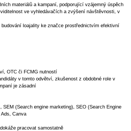
tálních materiálů a kampaní, podporující vzájemný úspěch
viditelnost ve vyhledávačích a zvýšení návštěvnosti, v
 budování loajality ke značce prostřednictvím efektivní
cví, OTC či FCMG nutností
didáty v tomto odvětví, zkušenost z obdobné role v
mpaní je zásadní
ics, SEM (Search engine marketing), SEO (Search Engine
e Ads, Canva
ň dokáže pracovat samostatně