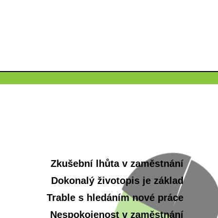
Zkušební lhůta v zaměstnání
Dokonalý životopis je základ
Trable s hledáním nové práce
Nespokojenost v zaměstnání