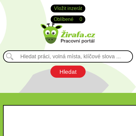
Vložit inzerát
Oblíbené
0