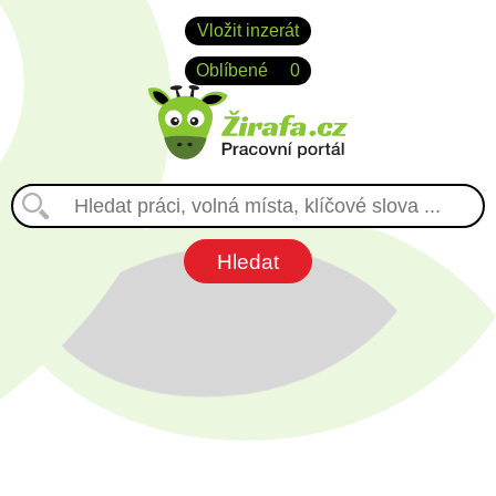
Vložit inzerát
Oblíbené
0