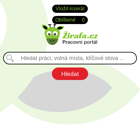
Vložit inzerát
Oblíbené
0