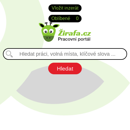
Vložit inzerát
Oblíbené
0