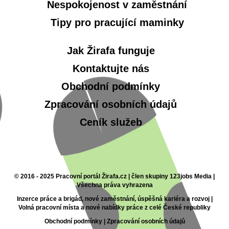
Nespokojenost v zaměstnání
Tipy pro pracující maminky
Jak Žirafa funguje
Kontaktujte nás
Obchodní podmínky
Zpracování osobních údajů
Ceník služeb
© 2016 - 2025 Pracovní portál Žirafa.cz | člen skupiny 123jobs Media |
Všechna práva vyhrazena
Inzerce práce a brigád, nové zaměstnání, úspěšná kariéra a rozvoj |
Volná pracovní místa a nové nabídky práce z celé České republiky
Obchodní podmínky
|
Zpracování osobních údajů