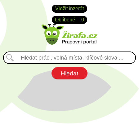
Vložit inzerát
Oblíbené
0