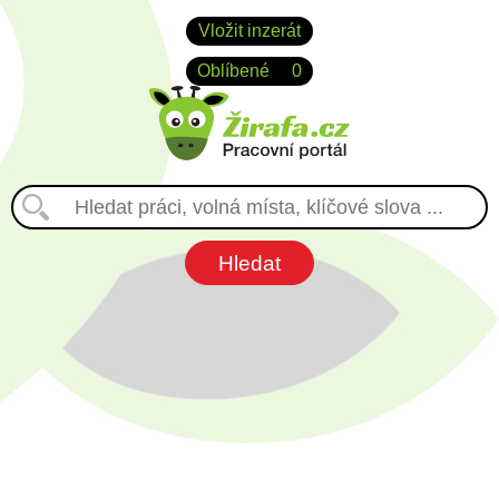
Vložit inzerát
Oblíbené
0