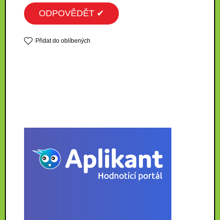
ODPOVĚDĚT ✔
Přidat do oblíbených