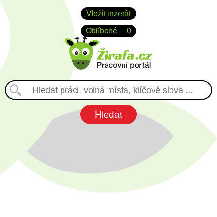
Vložit inzerát
Oblíbené
0