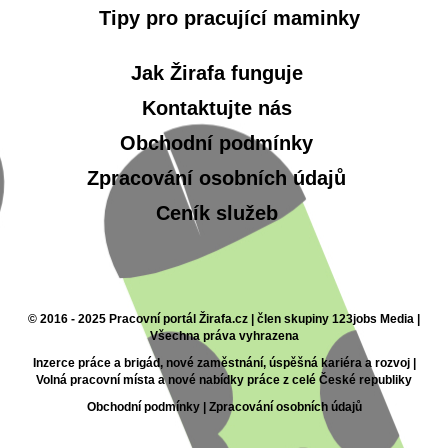
Tipy pro pracující maminky
Jak Žirafa funguje
Kontaktujte nás
Obchodní podmínky
Zpracování osobních údajů
Ceník služeb
© 2016 - 2025 Pracovní portál Žirafa.cz | člen skupiny 123jobs Media |
Všechna práva vyhrazena
Inzerce práce a brigád, nové zaměstnání, úspěšná kariéra a rozvoj |
Volná pracovní místa a nové nabídky práce z celé České republiky
Obchodní podmínky
|
Zpracování osobních údajů