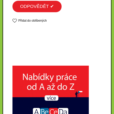
ODPOVĚDĚT ✔
Přidat do oblíbených