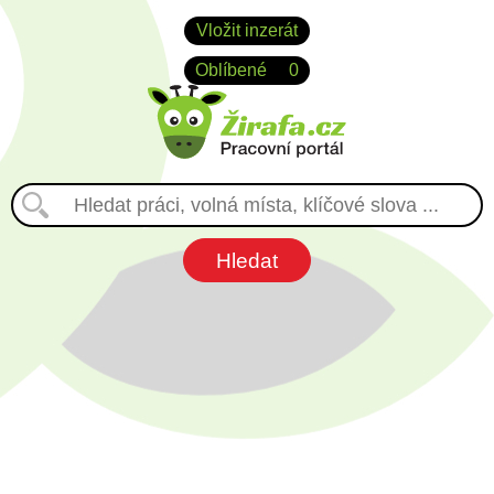
Vložit inzerát
Oblíbené
0