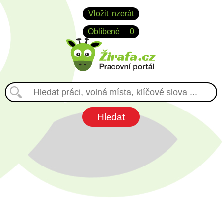
Vložit inzerát
Oblíbené
0