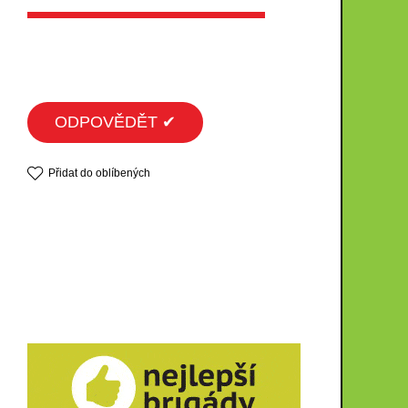
ODPOVĚDĚT ✔
Přidat do oblíbených