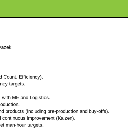
vazek
 Count, Efficiency).
ency targets.
s with ME and Logistics.
roduction.
nd products (including pre-production and buy-offs).
and continuous improvement (Kaizen).
et man-hour targets.