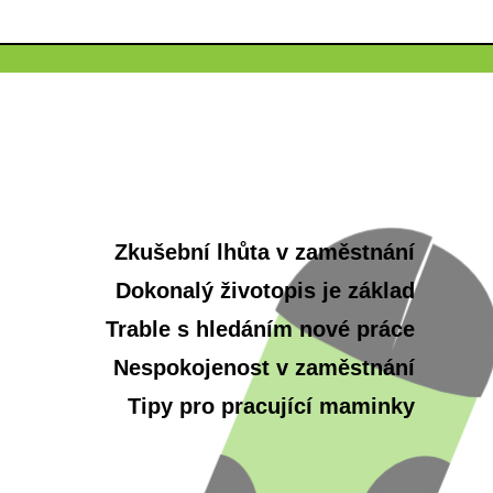
Zkušební lhůta v zaměstnání
Dokonalý životopis je základ
Trable s hledáním nové práce
Nespokojenost v zaměstnání
Tipy pro pracující maminky