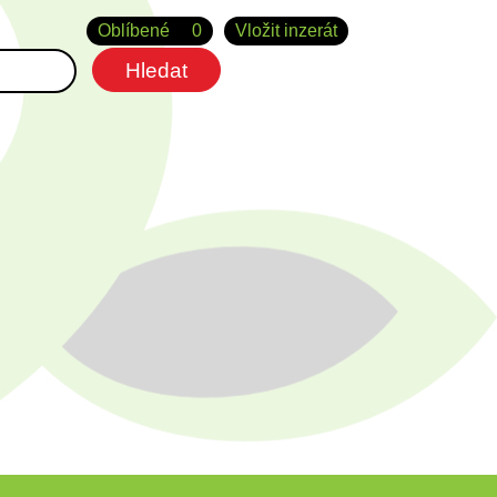
Oblíbené
0
Vložit inzerát