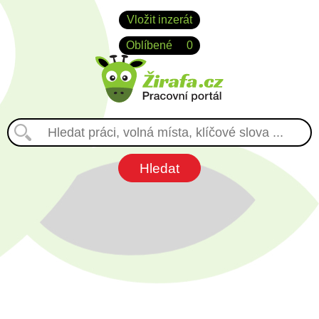
Vložit inzerát
Oblíbené
0