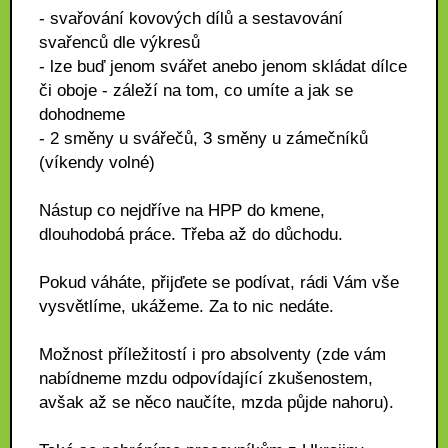
- svařování kovových dílů a sestavování
svařenců dle výkresů
- lze buď jenom svářet anebo jenom skládat dílce
či oboje - záleží na tom, co umíte a jak se
dohodneme
- 2 směny u svářečů, 3 směny u zámečníků
(víkendy volné)
Nástup co nejdříve na HPP do kmene,
dlouhodobá práce. Třeba až do důchodu.
Pokud váháte, přijďete se podívat, rádi Vám vše
vysvětlíme, ukážeme. Za to nic nedáte.
Možnost příležitostí i pro absolventy (zde vám
nabídneme mzdu odpovídající zkušenostem,
avšak až se něco naučíte, mzda půjde nahoru).