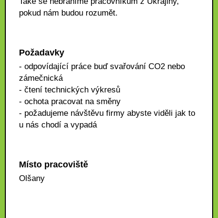
Také se nebráníme pracovníkům z Ukrajiny,
pokud nám budou rozumět.
Požadavky
- odpovídající práce buď svařování CO2 nebo
zámečnická
- čtení technických výkresů
- ochota pracovat na směny
- požadujeme návštěvu firmy abyste viděli jak to
u nás chodí a vypadá
Místo pracoviště
Olšany