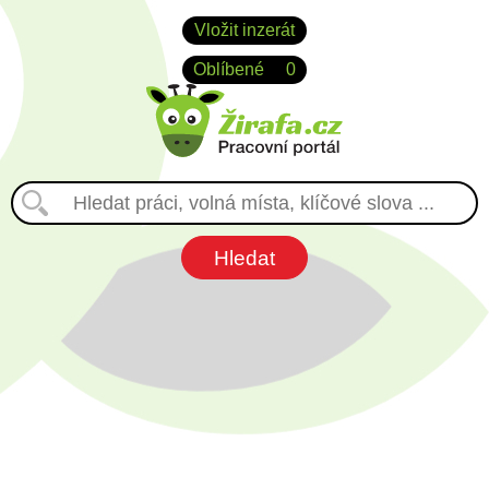
Vložit inzerát
Oblíbené
0