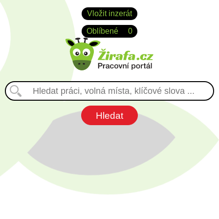
Vložit inzerát
Oblíbené
0