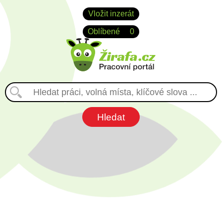
Vložit inzerát
Oblíbené
0