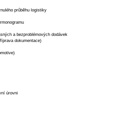
ynulého průběhu logistiky
harmonogramu
včasných a bezproblémových dodávek
 příprava dokumentace)
omotive)
ní úrovni