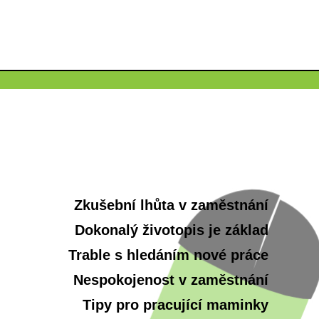
Zkušební lhůta v zaměstnání
Dokonalý životopis je základ
Trable s hledáním nové práce
Nespokojenost v zaměstnání
Tipy pro pracující maminky