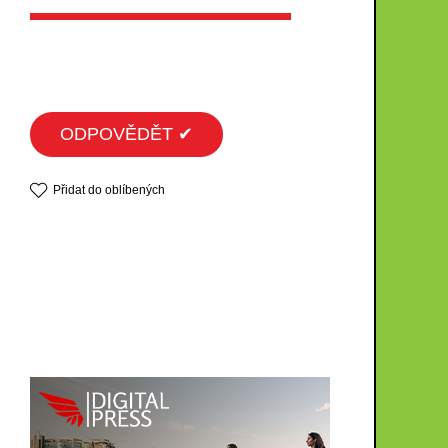
ODPOVĚDĚT ✔
Přidat do oblíbených