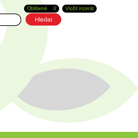
Oblíbené
0
Vložit inzerát