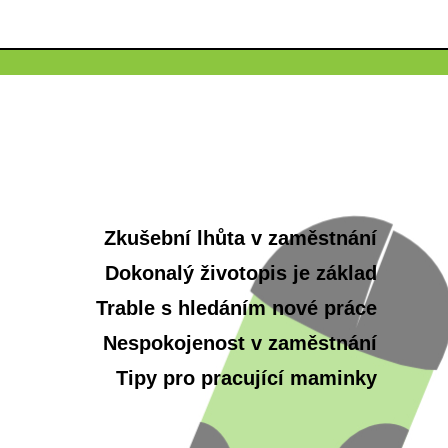
Zkušební lhůta v zaměstnání
Dokonalý životopis je základ
Trable s hledáním nové práce
Nespokojenost v zaměstnání
Tipy pro pracující maminky