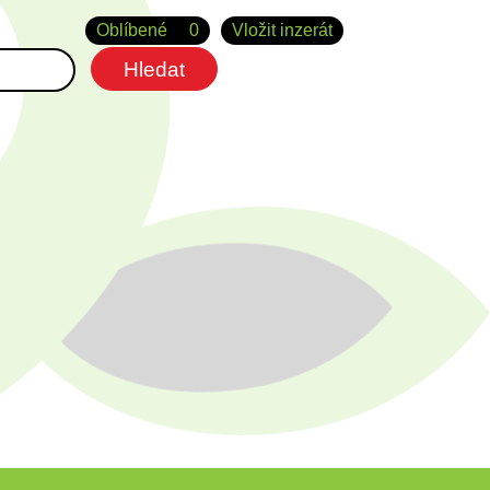
Oblíbené
0
Vložit inzerát