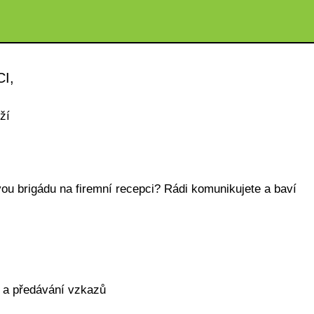
I,
ží
ou brigádu na firemní recepci? Rádi komunikujete a baví
í a předávání vzkazů