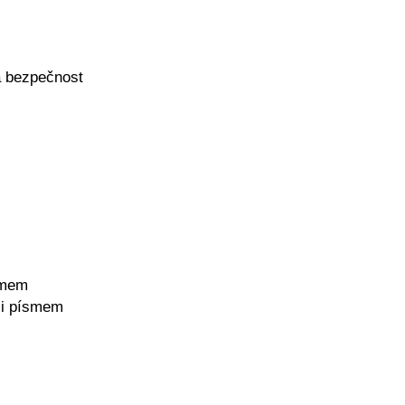
a bezpečnost
ísmem
m i písmem