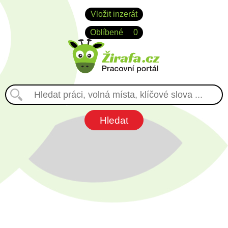
Vložit inzerát
Oblíbené
0