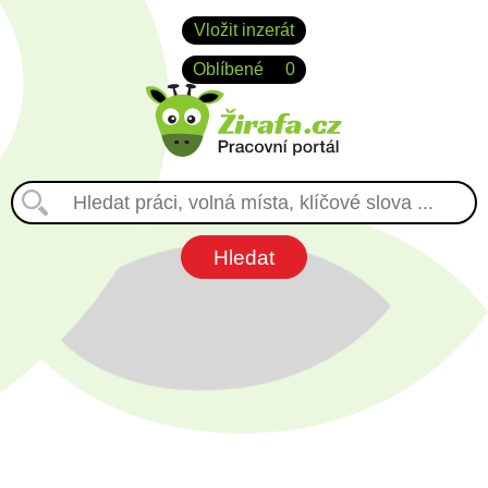
Vložit inzerát
Oblíbené
0