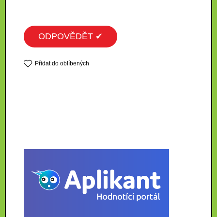
ODPOVĚDĚT ✔
Přidat do oblíbených