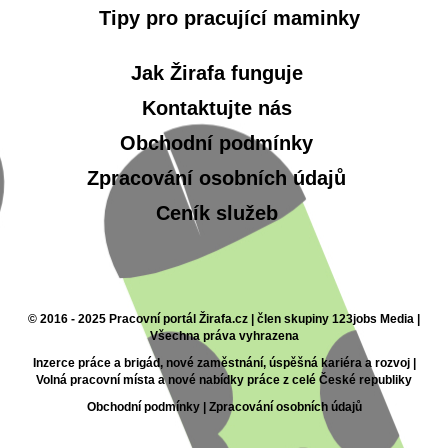
Tipy pro pracující maminky
Jak Žirafa funguje
Kontaktujte nás
Obchodní podmínky
Zpracování osobních údajů
Ceník služeb
© 2016 - 2025 Pracovní portál Žirafa.cz | člen skupiny 123jobs Media |
Všechna práva vyhrazena
Inzerce práce a brigád, nové zaměstnání, úspěšná kariéra a rozvoj |
Volná pracovní místa a nové nabídky práce z celé České republiky
Obchodní podmínky
|
Zpracování osobních údajů