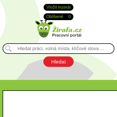
Vložit inzerát
Oblíbené
0