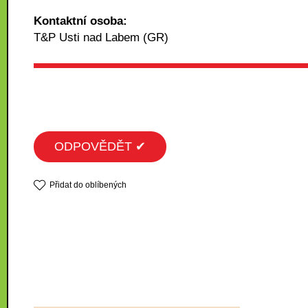
Kontaktní osoba:
T&P Usti nad Labem (GR)
ODPOVĚDĚT ✔
Přidat do oblíbených