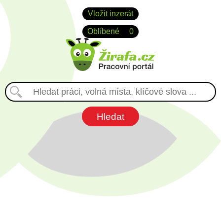
Vložit inzerát
Oblíbené
0