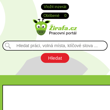
Vložit inzerát
Oblíbené
0