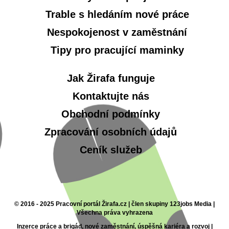
Trable s hledáním nové práce
Nespokojenost v zaměstnání
Tipy pro pracující maminky
Jak Žirafa funguje
Kontaktujte nás
Obchodní podmínky
Zpracování osobních údajů
Ceník služeb
© 2016 - 2025 Pracovní portál Žirafa.cz | člen skupiny 123jobs Media |
Všechna práva vyhrazena
Inzerce práce a brigád, nové zaměstnání, úspěšná kariéra a rozvoj |