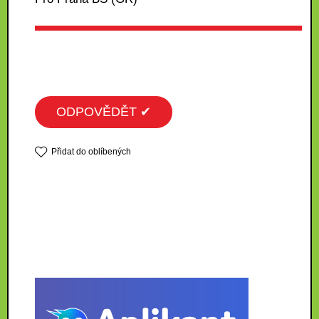
ODPOVĚDĚT ✔
Přidat do oblíbených