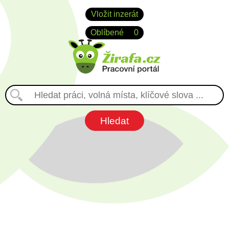
Vložit inzerát
Oblíbené
0