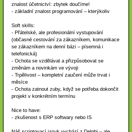
znalost účetnictví: zbytek doučíme!
- základní znalost programování – kterýkoliv
Soft skills:
- Přátelské, ale profesionální vystupování
(občasné cestování za zákazníkem, komunikace
se zákazníkem na denní bázi – písemná i
telefonická)
- Ochota se vzdělávat a přizpůsobovat se
změnám a novinkám ve vývoji
- Trpělivost – kompletní zaučení může trvat i
měsíce
- Ochota zatnout zuby, když se potřeba dokončit
projekt v konkrétním termínu
Nice to have:
- zkušenost s ERP softwary nebo IS
Náš scriptovací jazyk vychází z Delphi – ale