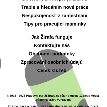
Trable s hledáním nové práce
Nespokojenost v zaměstnání
Tipy pro pracující maminky
Jak Žirafa funguje
Kontaktujte nás
Obchodní podmínky
Zpracování osobních údajů
Ceník služeb
© 2016 - 2025 Pracovní portál Žirafa.cz | člen skupiny 123jobs Media |
Všechna práva vyhrazena
Inzerce práce a brigád, nové zaměstnání, úspěšná kariéra a rozvoj |