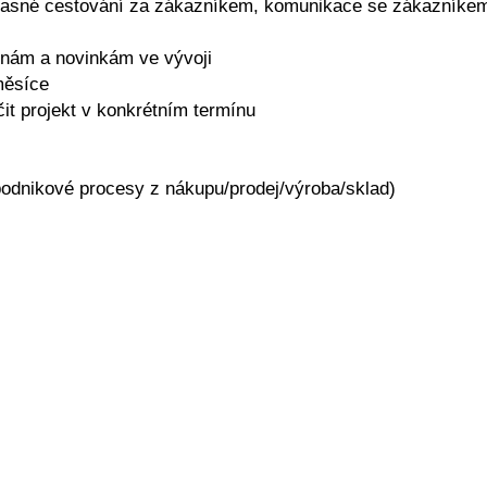
občasné cestování za zákazníkem, komunikace se zákazníke
ěnám a novinkám ve vývoji
měsíce
it projekt v konkrétním termínu
podnikové procesy z nákupu/prodej/výroba/sklad)