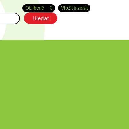
Oblíbené
0
Vložit inzerát