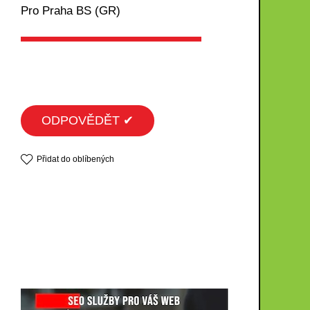
Pro Praha BS (GR)
ODPOVĚDĚT ✔
Přidat do oblíbených