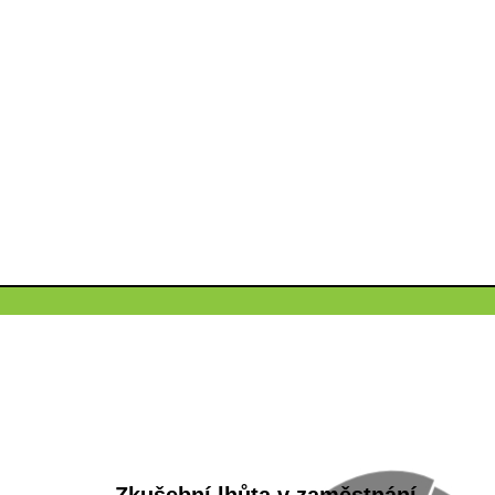
Zkušební lhůta v zaměstnání