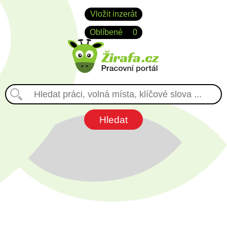
Vložit inzerát
Oblíbené
0