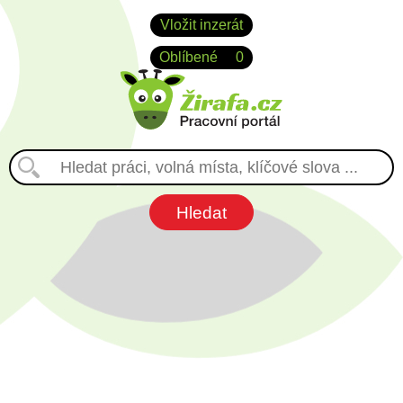
Vložit inzerát
Oblíbené
0