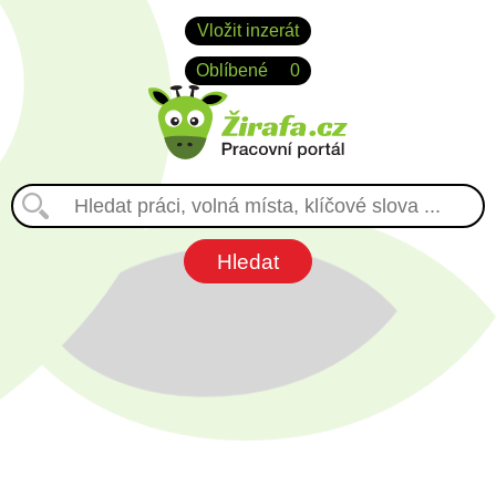
Vložit inzerát
Oblíbené
0